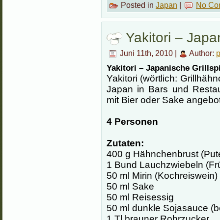
Posted in
Japan
|
No Co
Yakitori – Japa
Juni 11th, 2010 |
Author:
Yakitori – Japanische Grillsp
Yakitori (wörtlich: Grillhäh
Japan in Bars und Restau
mit Bier oder Sake angebo
4 Personen
Zutaten:
400 g Hähnchenbrust (Puten
1 Bund Lauchzwiebeln (Fr
50 ml Mirin (Kochreiswein)
50 ml Sake
50 ml Reisessig
50 ml dunkle Sojasauce (
1 Tl brauner Rohrzucker