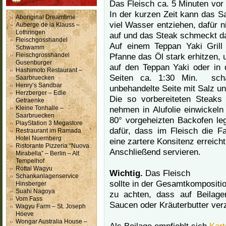
Das Fleisch ca. 5 Minuten vor 
In der kurzen Zeit kann das S
Aboriginal Dreamtime
viel Wasser entziehen, dafür 
Auberge de la Klauss –
Lothringen
auf und das Steak schmeckt da
Fleischgosshandel
Auf einem Teppan Yaki Grill
Schwamm
Pfanne das Öl stark erhitzen, 
Fleischgrosshandel
Gusenburger
auf den Teppan Yaki oder in 
Hashimoto Restaurant –
Seiten ca. 1:30 Min. sch
Saarbruecken
Henry’s Sandbar
unbehandelte Seite mit Salz un
Herzberger – Edle
Die so vorbereiteten Steak
Getraenke
nehmen in Alufolie einwickeln
Kleine Tonhalle –
Saarbruecken
80° vorgeheizten Backofen le
PlayStation 3 Megastore
dafür, dass im Fleisch die 
Restraurant im Ramada
Hotel Nuernberg
eine zartere Konsitenz erreicht
Ristorante Pizzeria “Nuova
Anschließend servieren.
Mirabella” – Berlin – Alt
Tempelhof
Rottal Wagyu
Wichtig.
Das Fleisch
Schankanlagenservice
sollte in der Gesamtkompositio
Hinsberger
Suahi Nagoya
zu achten, dass auf Beilag
Vom Fass
Saucen oder Kräuterbutter verz
Wagyu Farm – St. Joseph
Hoeve
Wongar Australia House –
Als Beilage empfiehlt sich
Kart