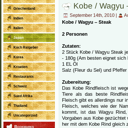
Kobe / Wagyu 
Griechenland
September 14th, 2010 |
Au
Indien
Kobe / Wagyu – Steak
Italien
2 Personen
Japan
Zutaten:
Koch Ratgeber
2 Stück Kobe / Wagyu Steak je
- 180g (Am besten eignet sich 
Korea
1 EL Öl
Kroatien
Salz (Fleur du Sel) und Pfeffer
Restaurants
Zubereitung:
Schweiz
Das Kobe Rindfleisch ist weg
Tiere als das beste Rindfle
Sued Afrika
Fleisch gibt es allerdings nur
Fleisch, welches wie der Na
Thailand
kommt, ist das Wagyu Rind, 
Uncategorized
Vorgaben aus Kobe gezüchtet wi
her mit dem Kobe Rind gleich 
Bookmarks