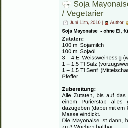
Soja Mayonaise
/ Vegetarier
Juni 11th, 2010 |
Author:
Soja Mayonaise - ohne Ei, fü
Zutaten:
100 ml Sojamilch
100 ml Sojaöl
3 – 4 El Weissweinessig (w
1 – 1,5 Tl Salz (vorzugswe
1 – 1,5 Tl Senf (Mittelschar
Pfeffer
Zubereitung:
Alle Zutaten, bis auf da
einem Pürierstab alles
dazugeben (dabei mit em P
Masse eindickt.
Die Mayonaise ist dann, 
zu 3 Wochen haltbar.