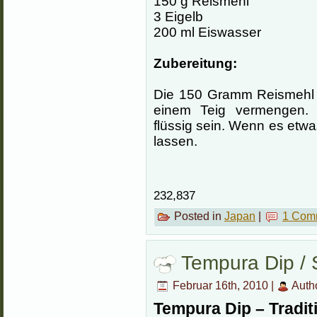
150 g Reismehl
3 Eigelb
200 ml Eiswasser
Zubereitung:
Die 150 Gramm Reismehl ,
einem Teig vermengen. 
flüssig sein.
Wenn es etwas 
lassen.
232,837
Posted in
Japan
|
1 Com
Tempura Dip / S
Februar 16th, 2010 |
Auth
Tempura Dip – Traditi