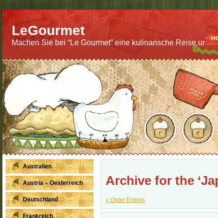
LeGourmet
H
Machen Sie bei “Le Gourmet” eine kulinarische Reise um di
Australien
Archive for the ‘J
Austria – Oesterreich
Deutschland
« Older Entries
Frankreich