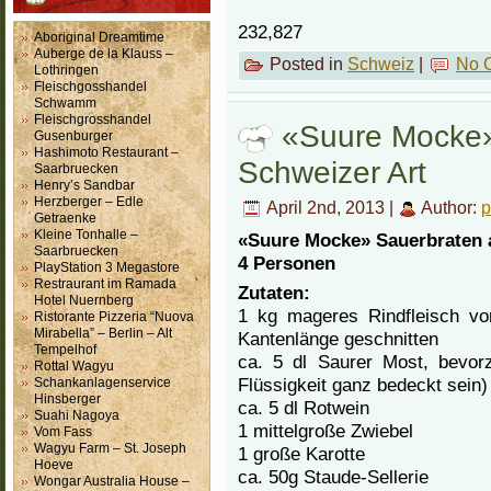
232,827
Aboriginal Dreamtime
Auberge de la Klauss –
Posted in
Schweiz
|
No 
Lothringen
Fleischgosshandel
Schwamm
Fleischgrosshandel
«Suure Mocke»
Gusenburger
Hashimoto Restaurant –
Schweizer Art
Saarbruecken
Henry’s Sandbar
Herzberger – Edle
April 2nd, 2013 |
Author:
p
Getraenke
Kleine Tonhalle –
«Suure Mocke» Sauerbraten 
Saarbruecken
4 Personen
PlayStation 3 Megastore
Restraurant im Ramada
Zutaten:
Hotel Nuernberg
1 kg mageres Rindfleisch v
Ristorante Pizzeria “Nuova
Mirabella” – Berlin – Alt
Kantenlänge geschnitten
Tempelhof
ca. 5 dl Saurer Most, bevorz
Rottal Wagyu
Flüssigkeit ganz bedeckt sein)
Schankanlagenservice
Hinsberger
ca. 5 dl Rotwein
Suahi Nagoya
1 mittelgroße Zwiebel
Vom Fass
Wagyu Farm – St. Joseph
1 große Karotte
Hoeve
ca. 50g Staude-Sellerie
Wongar Australia House –