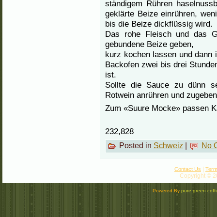
ständigem Rühren haselnussbr
geklärte Beize einrühren, we
bis die Beize dickflüssig wird.
Das rohe Fleisch und das G
gebundene Beize geben,
kurz kochen lassen und dann i
Backofen zwei bis drei Stunden
ist.
Sollte die Sauce zu dünn se
Rotwein anrühren und zugeben
Zum «Suure Mocke» passen Kart
232,828
Posted in
Schweiz
|
No 
|
Contact Us
Term
Copyright © 2
Powered By
pure green coff