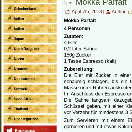
Mokka Parfait
Griechenland
April 7th, 2013 |
Author:
p
Indien
Mokka Parfait
4 Personen
Italien
Zutaten:
Japan
4 Eier
0,2 Liter Sahne
Koch Ratgeber
150g Zucker
Korea
1 Tasse Espresso (kalt)
Zubereitung:
Kroatien
Die Eier mit Zucker in ein
Restaurants
schaumig schlagen, bis ein 
Masse unter Rühren auskühlen
Schweiz
Im Anschluss den Espresso unt
Die Sahne langsam dazugeb
Sued Afrika
Schüssel geben, mit einer Kla
Thailand
vor Verzehr für mindestens 3 S
Uncategorized
Zum Servieren mit einem Eis
garnieren und mit etwas Kakao
Bookmarks