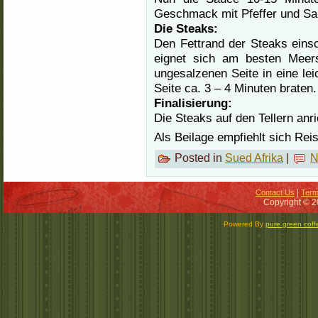
Geschmack mit Pfeffer und Sa
Die Steaks:
Den Fettrand der Steaks eins
eignet sich am besten Meer
ungesalzenen Seite in eine lei
Seite ca. 3 – 4 Minuten braten.
Finalisierung:
Die Steaks auf den Tellern anr
Als Beilage empfiehlt sich Rei
Posted in
Sued Afrika
|
N
|
Contact Us
Term
Copyright © 2
Powered By
pure green coff