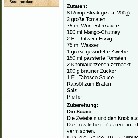
Saarbruecken
Zutaten:
8 Rump Steak (je ca. 200g)
2 große Tomaten
75 ml Worcestersauce
100 ml Mango-Chutney
2 EL Rotwein-Essig
75 ml Wasser
1 große gewürfelte Zwiebel
150 ml passierte Tomaten
2 Knoblauchzehen zerhackt
100 g brauner Zucker
1 EL Tabasco Sauce
Rapsöl zum Braten
Salz
Pfeffer
Zubereitung:
Die Sauce:
Die Zwiebeln und den Knoblauc
Die restlichen Zutaten in 
vermischen.
Nun die Sauce 10-15 Minut