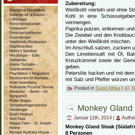
Zubereitung:
Weißkohl vierteln und ohne Str
Aboriginal Dreamtime
Auberge de la Klauss –
Kohl in eine Schüsselgeb
Lothringen
vermengen.
Fleischgosshandel
Paprika putzen, entkernen und 
Schwamm
Fleischgrosshandel
Die Zwiebel und den Knoblauch
Gusenburger
unter den Weißkohl mischen.
Hashimoto Restaurant –
Saarbruecken
Im Anschluß salzen, zuckern 
Henry’s Sandbar
Den Limettensaft mit Öl, Bal
Herzberger – Edle
Kreuzkümmel sowie der Gemü
Getraenke
Kleine Tonhalle –
geben.
Saarbruecken
Petersilie hacken und mit de
PlayStation 3 Megastore
Restraurant im Ramada
mit Salz und Pfeffer würzen u
Hotel Nuernberg
Ristorante Pizzeria “Nuova
Posted in
Sued Afrika
|
N
Mirabella” – Berlin – Alt
Tempelhof
Rottal Wagyu
Monkey Gland 
Schankanlagenservice
Hinsberger
Suahi Nagoya
Januar 11th, 2014 |
Autho
Vom Fass
Wagyu Farm – St. Joseph
Monkey Gland Steak (Südafri
Hoeve
8 Personen
Wongar Australia House –