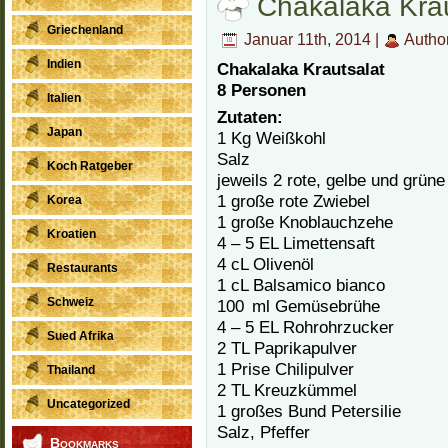
Chakalaka Krau
Griechenland
Januar 11th, 2014 |
Autho
Indien
Chakalaka Krautsalat
8 Personen
Italien
Zutaten:
Japan
1 Kg Weißkohl
Salz
Koch Ratgeber
jeweils 2 rote, gelbe und grüne
1 große rote Zwiebel
Korea
1 große Knoblauchzehe
Kroatien
4 – 5 EL Limettensaft
4 cL Olivenöl
Restaurants
1 cL Balsamico bianco
Schweiz
100 ml Gemüsebrühe
4 – 5 EL Rohrohrzucker
Sued Afrika
2 TL Paprikapulver
1 Prise ­Chilipulver
Thailand
2 TL Kreuzkümmel
Uncategorized
1 großes Bund Petersilie
Salz, Pfeffer
Bookmarks