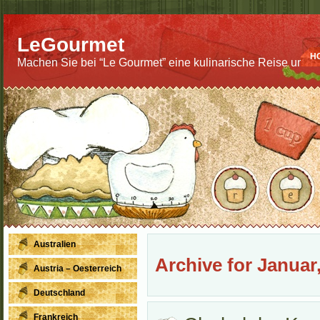
LeGourmet
H
Machen Sie bei “Le Gourmet” eine kulinarische Reise um di
Australien
Archive for Januar
Austria – Oesterreich
Deutschland
Frankreich