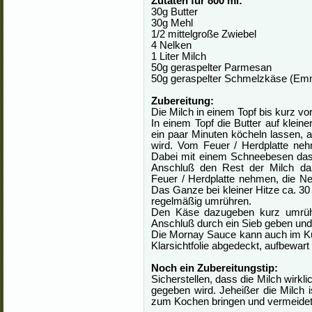
Zutaten für 800 ml
:
30g Butter
30g Mehl
1/2 mittelgroße Zwiebel
4 Nelken
1 Liter Milch
50g geraspelter Parmesan
50g geraspelter Schmelzkäse (Emme
Zubereitung
:
Die Milch in einem Topf bis kurz vo
In einem Topf die Butter auf kle
ein paar Minuten köcheln lassen, 
wird. Vom Feuer / Herdplatte ne
Dabei mit einem Schneebesen das
Anschluß den Rest der Milch da
Feuer / Herdplatte nehmen, die Ne
Das Ganze bei kleiner Hitze ca. 30
regelmäßig umrühren.
Den Käse dazugeben kurz umrüh
Anschluß durch ein Sieb geben un
Die Mornay Sauce kann auch im Küh
Klarsichtfolie abgedeckt, aufbewart
Noch ein Zubereitungstip:
Sicherstellen, dass die Milch wirkl
gegeben wird. Jeheißer die Milch 
zum Kochen bringen und vermeidet