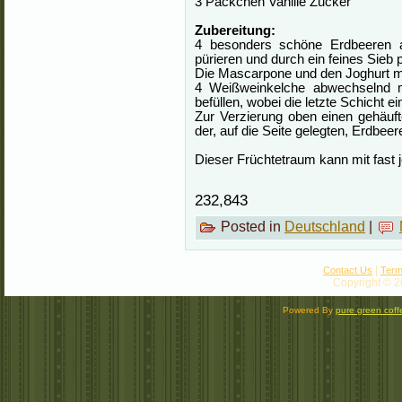
3 Päckchen Vanille Zucker
Zubereitung:
4 besonders schöne Erdbeeren a
pürieren und durch ein feines Sieb 
Die Mascarpone und den Joghurt 
4 Weißweinkelche abwechselnd 
befüllen, wobei die letzte Schicht e
Zur Verzierung oben einen gehäuf
der, auf die Seite gelegten, Erdbeer
Dieser Früchtetraum kann mit fast j
232,843
Posted in
Deutschland
|
|
Contact Us
Term
Copyright © 2
Powered By
pure green coff