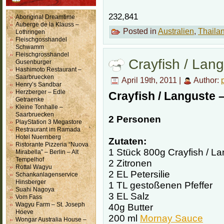
232,841
Aboriginal Dreamtime
Auberge de la Klauss –
Posted in
Australien
,
Thaila
Lothringen
Fleischgosshandel
Schwamm
Fleischgrosshandel
Crayfish / Lan
Gusenburger
Hashimoto Restaurant –
Saarbruecken
April 19th, 2011 |
Author:
Henry’s Sandbar
Herzberger – Edle
Crayfish / Languste 
Getraenke
Kleine Tonhalle –
Saarbruecken
2 Personen
PlayStation 3 Megastore
Restraurant im Ramada
Hotel Nuernberg
Zutaten:
Ristorante Pizzeria “Nuova
1 Stück 800g Crayfish / L
Mirabella” – Berlin – Alt
Tempelhof
2 Zitronen
Rottal Wagyu
2 EL Petersilie
Schankanlagenservice
Hinsberger
1 TL gestoßenen Pfeffer
Suahi Nagoya
3 EL Salz
Vom Fass
Wagyu Farm – St. Joseph
40g Butter
Hoeve
200 ml
Mornay Sauce
Wongar Australia House –