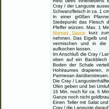
Rest dees Innenlebens e
Cray / der Languste ausw
Schwanzfleisch in ca. 1 c
In einer gr0ßen Pfanne
Siedepunkt das Fleisch 
Pfeffer würzen. Max. 1 Min
Mornay Sauce
kurz zum
nehmen. Das Eigelb und
vermischen und in die 
aufkochen lassen.
Im Anschluß die Cray / La
oben auf ein Backblech
Boden der Schale verteil
Hohlraumes drapieren, 
Parmesan darüberstreuen.
Die Cray / Langustenhälfte
Ofen geben und bei Umluft
15 Min. noch für ca. 5 Min
Ganze noch nicht goldbrau
Einen Teller mit Salat un
Cray / die Languste darauf 