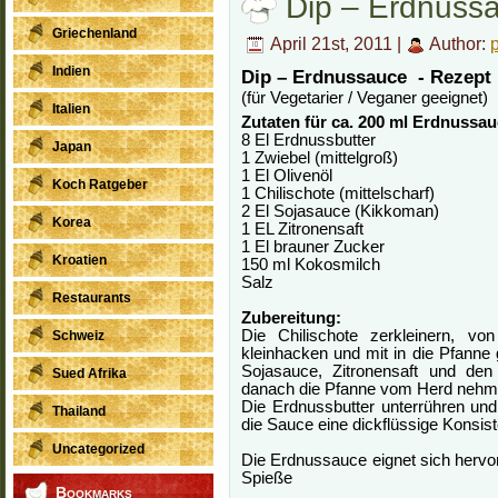
Dip – Erdnuss
Griechenland
April 21st, 2011 |
Author:
Indien
Dip – Erdnussauce - Rezept
(für Vegetarier / Veganer geeignet)
Italien
Zutaten für ca. 200 ml Erdnussau
8 El Erdnussbutter
Japan
1 Zwiebel (mittelgroß)
1 El Olivenöl
Koch Ratgeber
1 Chilischote (mittelscharf)
2 El Sojasauce (Kikkoman)
Korea
1 EL Zitronensaft
1 El brauner Zucker
Kroatien
150 ml Kokosmilch
Salz
Restaurants
Zubereitung:
Die Chilischote zerkleinern, v
Schweiz
kleinhacken und mit in die Pfanne 
Sojasauce, Zitronensaft und de
Sued Afrika
danach die Pfanne vom Herd nehm
Die Erdnussbutter unterrühren un
Thailand
die Sauce eine dickflüssige Konsis
Uncategorized
Die Erdnussauce eignet sich hervo
Spieße
Bookmarks