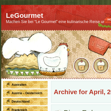
LeGourmet
H
Machen Sie bei “Le Gourmet” eine kulinarische Reise um di
Australien
Archive for April, 
Austria – Oesterreich
Deutschland
Frankreich