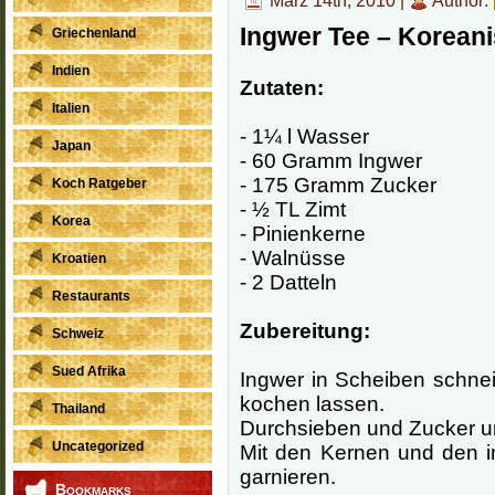
März 14th, 2010 |
Author:
Ingwer Tee – Koreani
Griechenland
Indien
Zutaten:
Italien
- 1¼ l Wasser
Japan
- 60 Gramm Ingwer
- 175 Gramm Zucker
Koch Ratgeber
- ½ TL Zimt
Korea
- Pinienkerne
- Walnüsse
Kroatien
- 2 Datteln
Restaurants
Zubereitung:
Schweiz
Sued Afrika
Ingwer in Scheiben schne
kochen lassen.
Thailand
Durchsieben und Zucker u
Uncategorized
Mit den Kernen und den i
garnieren.
Bookmarks