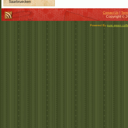
Saarbruecken
|
Contact Us
Term
Copyright © 2
Powered By
pure green coff