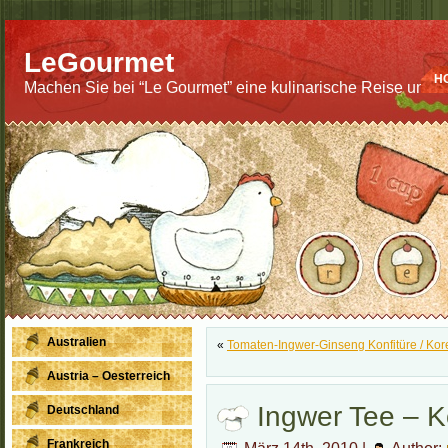
LeGourmet
H
Machen Sie bei “Le Gourmet” eine kulinarische Reise um di
Australien
«
Tomaten-Ingwer-Ginseng Konfitüre / Ko
Austria – Oesterreich
Ingwer Tee – K
Deutschland
Frankreich