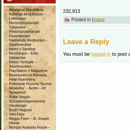
Aboriginal Dreamtime
232,813
Auberge de la Klauss –
Lothringen
Posted in
Korea
Fleischgosshandel
Schwamm
Fleischgrosshandel
Gusenburger
Leave a Reply
Hashimoto Restaurant –
Saarbruecken
Henry’s Sandbar
You must be
logged in
to post 
Herzberger – Edle
Getraenke
Kleine Tonhalle –
Saarbruecken
PlayStation 3 Megastore
Restraurant im Ramada
Hotel Nuernberg
Ristorante Pizzeria “Nuova
Mirabella” – Berlin – Alt
Tempelhof
Rottal Wagyu
Schankanlagenservice
Hinsberger
Suahi Nagoya
Vom Fass
Wagyu Farm – St. Joseph
Hoeve
Wongar Australia House –