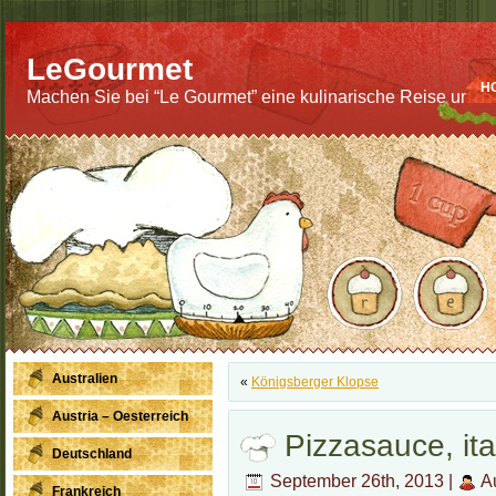
LeGourmet
H
Machen Sie bei “Le Gourmet” eine kulinarische Reise um di
Australien
«
Königsberger Klopse
Austria – Oesterreich
Pizzasauce, it
Deutschland
September 26th, 2013 |
Au
Frankreich