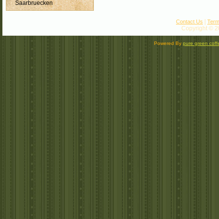
Saarbruecken
|
Contact Us
Term
Copyright © 2
Powered By
pure green coff