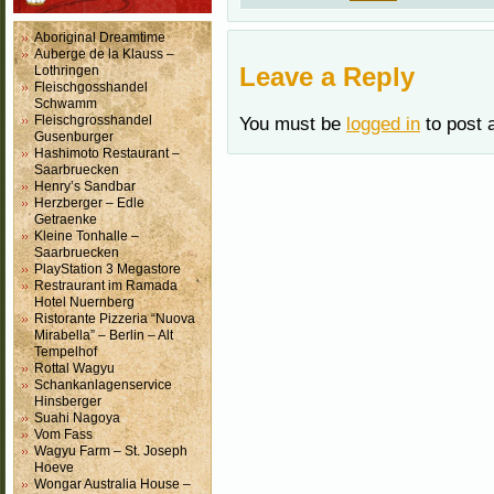
Aboriginal Dreamtime
Auberge de la Klauss –
Leave a Reply
Lothringen
Fleischgosshandel
Schwamm
Fleischgrosshandel
You must be
logged in
to post 
Gusenburger
Hashimoto Restaurant –
Saarbruecken
Henry’s Sandbar
Herzberger – Edle
Getraenke
Kleine Tonhalle –
Saarbruecken
PlayStation 3 Megastore
Restraurant im Ramada
Hotel Nuernberg
Ristorante Pizzeria “Nuova
Mirabella” – Berlin – Alt
Tempelhof
Rottal Wagyu
Schankanlagenservice
Hinsberger
Suahi Nagoya
Vom Fass
Wagyu Farm – St. Joseph
Hoeve
Wongar Australia House –