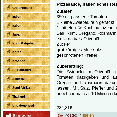
Pizzasauce, italienisches Re
Griechenland
Zutaten:
350 ml passierte Tomaten
Indien
1 kleine Zwiebel, fein gehackt
Italien
1 mittelgroße Knoblauchzehe, 
Basilikum, Oregano, Rosmarin
Japan
extra natives Olivenöl
Koch Ratgeber
Zucker
grobkörniges Meersalz
Korea
geschrotenen Pfeffer
Kroatien
Zubereitung:
Restaurants
Die Zwiebeln im Olivenöl gl
Tomaten dazugeben und auf
Schweiz
Oregao und Rosmarin dazuge
lassen. Mit Salz, Pfeffer u
Sued Afrika
nooch einmal ca. 10 Minuten k
Thailand
Uncategorized
232,816
Posted in
Italien
Bookmarks