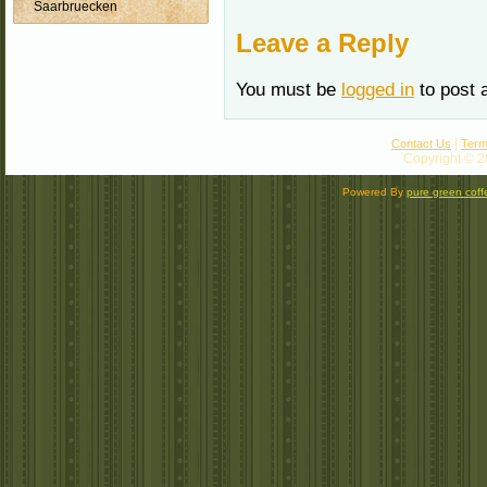
Saarbruecken
Leave a Reply
You must be
logged in
to post 
|
Contact Us
Term
Copyright © 2
Powered By
pure green coff