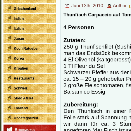
Juni 13th, 2010 |
Author:
Griechenland
Thunfisch Carpaccio auf Tom
Indien
4 Personen
Italien
Japan
Zutaten:
250 g Thunfischfilet (Sushi
Koch Ratgeber
man das Endstück bekomm
Korea
4 El Olivenöl (kaltgepresst)
1 Tl Fleur du Sel
Kroatien
Schwarzer Pfeffer aus der 
ca. 15 – 20 g gehobelter 
Restaurants
2 große Fleischtomaten, fi
Schweiz
Balsamico Essig
Sued Afrika
Zubereitung:
Thailand
Den Thunfisch in einer Fr
Folie stark auf Spannung h
Uncategorized
wir dann für ca. 3 Stun
Bookmarks
angefroren (der Fisch ist s