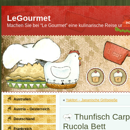
LeGourmet
H
Machen Sie bei “Le Gourmet” eine kulinarische Reise um di
Australien
«
Yakitori – Japanische Grillspieße
Austria – Oesterreich
Thunfisch Carp
Deutschland
Rucola Bett
Frankreich