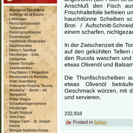
Anschluß den Fisch au
Aboriginal Dreamtime
Frischhaltefolie befreien 
Auberge de la Klauss –
hauchdünne Scheiben sch
Lothringen
Fleischgosshandel
Brot- / Aufschnitt-Schn
Schwamm
einem scharfen, nichtgez
Fleischgrosshandel
Gusenburger
Hashimoto Restaurant –
In der Zwischenzeit die T
Saarbruecken
Henry’s Sandbar
auf den gekühlten Tellern a
Herzberger – Edle
den Rucola waschen und a
Getraenke
Kleine Tonhalle –
etwas Olivenöl und Balsami
Saarbruecken
PlayStation 3 Megastore
Die Thunfischscheiben au
Restraurant im Ramada
Hotel Nuernberg
etwas Olivenöl beträuf
Ristorante Pizzeria “Nuova
Geschmack würzen, mit d
Mirabella” – Berlin – Alt
Tempelhof
und servieren.
Rottal Wagyu
Schankanlagenservice
Hinsberger
Suahi Nagoya
232,818
Vom Fass
Wagyu Farm – St. Joseph
Posted in
Italien
Hoeve
Wongar Australia House –