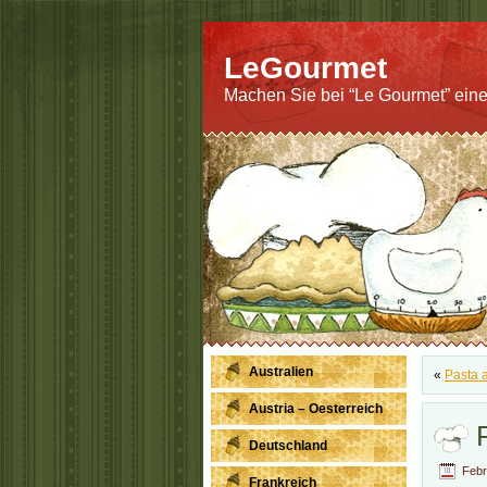
LeGourmet
Machen Sie bei “Le Gourmet” eine
Australien
«
Pasta 
Austria – Oesterreich
Deutschland
Febr
Frankreich