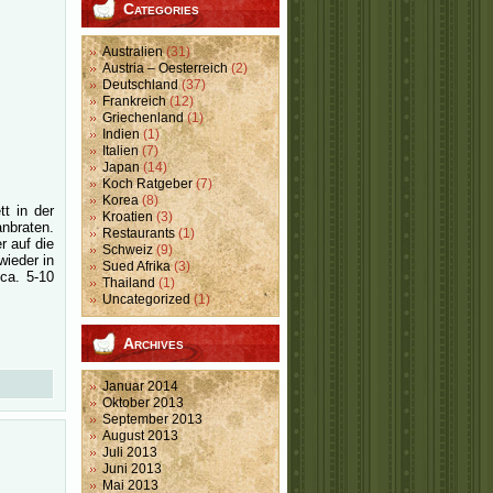
Categories
Australien
(31)
Austria – Oesterreich
(2)
Deutschland
(37)
Frankreich
(12)
Griechenland
(1)
Indien
(1)
Italien
(7)
Japan
(14)
Koch Ratgeber
(7)
Korea
(8)
tt in der
Kroatien
(3)
anbraten.
Restaurants
(1)
r auf die
Schweiz
(9)
wieder in
Sued Afrika
(3)
ca. 5-10
Thailand
(1)
Uncategorized
(1)
Archives
Januar 2014
Oktober 2013
September 2013
August 2013
Juli 2013
Juni 2013
Mai 2013