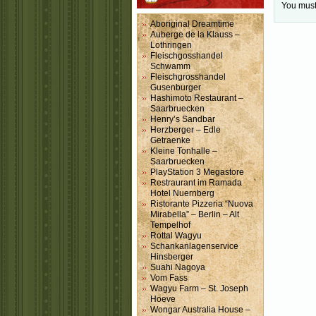
You mus
Aboriginal Dreamtime
Auberge de la Klauss –
Lothringen
Fleischgosshandel
Schwamm
Fleischgrosshandel
Gusenburger
Hashimoto Restaurant –
Saarbruecken
Henry’s Sandbar
Herzberger – Edle
Getraenke
Kleine Tonhalle –
Saarbruecken
PlayStation 3 Megastore
Restraurant im Ramada
Hotel Nuernberg
Ristorante Pizzeria “Nuova
Mirabella” – Berlin – Alt
Tempelhof
Rottal Wagyu
Schankanlagenservice
Hinsberger
Suahi Nagoya
Vom Fass
Wagyu Farm – St. Joseph
Hoeve
Wongar Australia House –