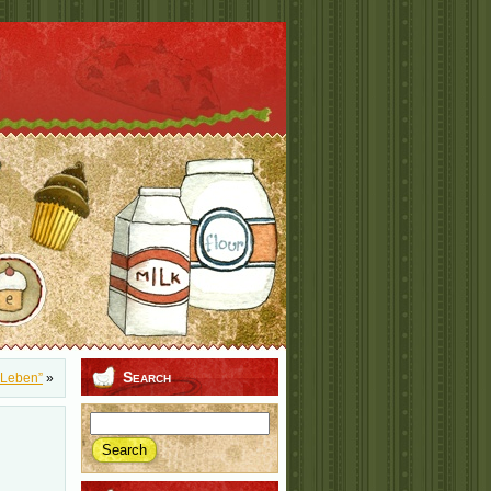
Search
s Leben”
»