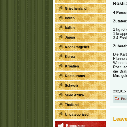
Rösti 
Griechenland
4 Perso
Indien
Zutaten
Italien
1 kg roh
1 knappe
Japan
3-4 Essl
Zuberei
Koch Ratgeber
Die Kart
Korea
Pfanne e
Wenn sic
Kroatien
Rösti le
die Bra
Min. gol
Restaurants
Schweiz
232,815
Sued Afrika
Post
Thailand
Uncategorized
Leave
Bookmarks