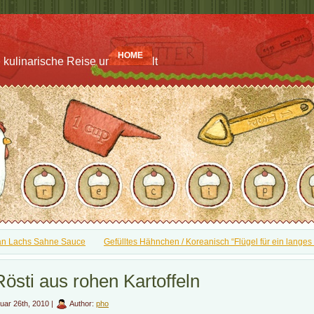
HOME
 kulinarische Reise um die Welt
an Lachs Sahne Sauce
Gefülltes Hähnchen / Koreanisch “Flügel für ein lange
Rösti aus rohen Kartoffeln
uar 26th, 2010 |
Author:
pho