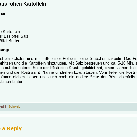
aus rohen Kartoffeln
nen
:
e Kartoffeln
r Esslöffel Salz
öffel Butter
tung:
offeln schälen und mit Hilfe einer Reibe in feine Stäbchen raspeln. Das Fe
rhitzen und die Kartoffeln hinzufügen. Mit Salz bestreuen und ca. 5-10 Min. 
h auf der unteren Seite der Rösti eine Kruste gebildet hat, einen flachen Telle
gen und die Rösti samt Pfanne umdrehen bzw. stürzen. Vom Teller die Rösti 
tpfanne gleiten lassen und auch noch die andere Seite der Rösti ebenfalls 
dbraun braten.
ed in
Schweiz
 a Reply