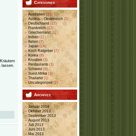
Categories
Australien
(31)
Austria – Oesterreich
(2)
Deutschland
(37)
Frankreich
(12)
Griechenland
(1)
Indien
(1)
Italien
(7)
Japan
(14)
Koch Ratgeber
(7)
Korea
(8)
Kroatien
(3)
Kräutern
Restaurants
(1)
 lassen.
Schweiz
(9)
Sued Afrika
(3)
Thailand
(1)
Uncategorized
(1)
Archives
Januar 2014
Oktober 2013
September 2013
August 2013
Juli 2013
Juni 2013
Mai 2013