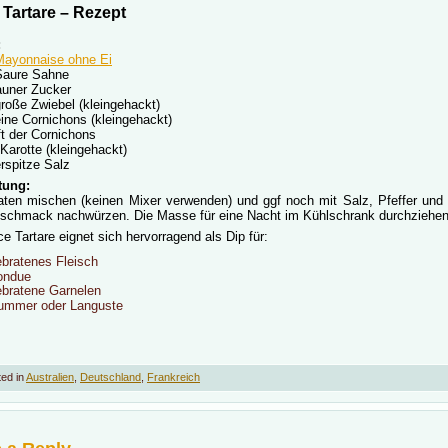
Tartare – Rezept
:
Mayonnaise ohne Ei
Saure Sahne
auner Zucker
große Zwiebel (kleingehackt)
eine Cornichons (kleingehackt)
t der Cornichons
 Karotte (kleingehackt)
rspitze Salz
tung:
taten mischen (keinen Mixer verwenden) und ggf noch mit Salz, Pfeffer und 
schmack nachwürzen. Die Masse für eine Nacht im Kühlschrank durchziehen
e Tartare eignet sich hervorragend als Dip für:
ebratenes Fleisch
ondue
ebratene Garnelen
ummer oder Languste
ed in
Australien
,
Deutschland
,
Frankreich