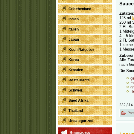
Sauce 
Griechenland
Zutaten
125 ml
Indien
250 ml 
2 EL Br
Italien
1 Mittel
4 – 5 kl
Japan
2 TL Saf
1 kleine
1 Messe
Koch Ratgeber
Zuberei
Korea
Alle Zu
nach Ge
Kroatien
Die Sauc
g
Restaurants
F
g
Schweiz
H
Sued Afrika
232,814
Thailand
Post
Uncategorized
Bookmarks