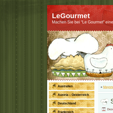
LeGourmet
Machen Sie bei “Le Gourmet” eine
Australien
«
Mayonn
Austria – Oesterreich
Deutschland
Deze
Frankreich