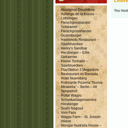
Leave
Aboriginal Dreamtime
You mus
Auberge de la Klauss –
Lothringen
Fleischgosshandel
Schwamm
Fleischgrosshandel
Gusenburger
Hashimoto Restaurant –
Saarbruecken
Henry’s Sandbar
Herzberger – Edle
Getraenke
Kleine Tonhalle –
Saarbruecken
PlayStation 3 Megastore
Restraurant im Ramada
Hotel Nuernberg
Ristorante Pizzeria “Nuova
Mirabella” – Berlin – Alt
Tempelhof
Rottal Wagyu
Schankanlagenservice
Hinsberger
Suahi Nagoya
Vom Fass
Wagyu Farm – St. Joseph
Hoeve
Wongar Australia House –