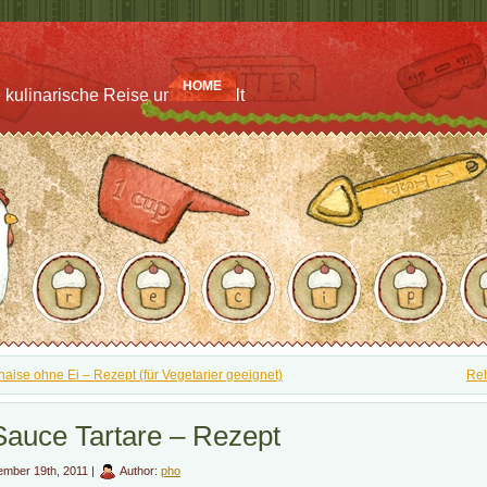
HOME
 kulinarische Reise um die Welt
aise ohne Ei – Rezept (für Vegetarier geeignet)
Reh
Sauce Tartare – Rezept
mber 19th, 2011 |
Author:
pho